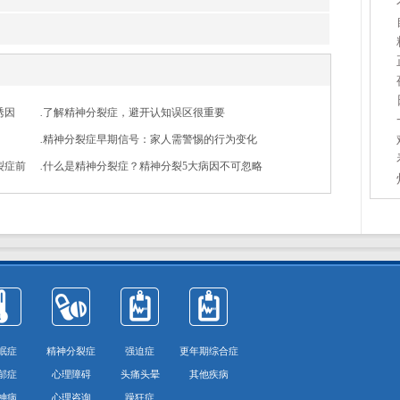
诱因
.
了解精神分裂症，避开认知误区很重要
.
精神分裂症早期信号：家人需警惕的行为变化
裂症前
.
什么是精神分裂症？精神分裂5大病因不可忽略
眠症
精神分裂症
强迫症
更年期综合症
郁症
心理障碍
头痛头晕
其他疾病
神病
心理咨询
躁狂症