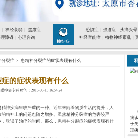
神经衰弱
焦虑症
恐惧症
强迫症
头痛头晕
|
|
|
|
心理障碍
心理咨询
神经官能症
植物神经紊乱
|
|
|
科
神分裂症
> 患精神分裂症的症状表现有什么
裂症的症状表现有什么
专科 时间：2016-06-13 16:54:24
是精神疾病里较严重的一种。近年来随着物质生活的提升，人
致的精神上的问题也随之增多。虽然精神分裂症的危害较严
病诊
少，耽误了治疗的时间。那么，患精神分裂症的症状表现有什
于
理疾