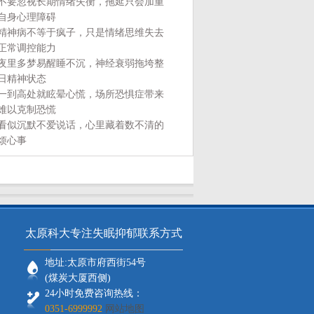
不要忽视长期情绪失衡，拖延只会加重
自身心理障碍
精神病不等于疯子，只是情绪思维失去
正常调控能力
夜里多梦易醒睡不沉，神经衰弱拖垮整
日精神状态
一到高处就眩晕心慌，场所恐惧症带来
难以克制恐慌
看似沉默不爱说话，心里藏着数不清的
烦心事
太原科大专注失眠抑郁联系方式
地址:太原市府西街54号
(煤炭大厦西侧)
24小时免费咨询热线：
0351-6999992
网站地图