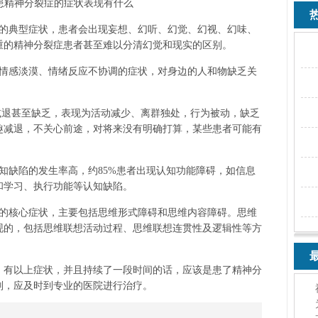
热
的典型症状，患者会出现妄想、幻听、幻觉、幻视、幻味、
重的精神分裂症患者甚至难以分清幻觉和现实的区别。
情感淡漠、情绪反应不协调的症状，对身边的人和物缺乏关
。
退甚至缺乏，表现为活动减少、离群独处，行为被动，缺乏
趣减退，不关心前途，对将来没有明确打算，某些患者可能有
知缺陷的发生率高，约85%患者出现认知功能障碍，如信息
和学习、执行功能等认知缺陷。
的核心症状，主要包括思维形式障碍和思维内容障碍。思维
现的，包括思维联想活动过程、思维联想连贯性及逻辑性等方
最
，有以上症状，并且持续了一段时间的话，应该是患了精神分
则，应及时到专业的医院进行治疗。