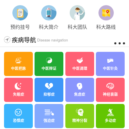
预约挂号
科大简介
科大团队
科大路线
疾病导航
Disease navigation
中医把脉
中医辩证
中医调理
中医针灸
失眠症
抑郁症
焦虑症
神经衰弱
恐惧症
强迫症
精神分裂
多动症