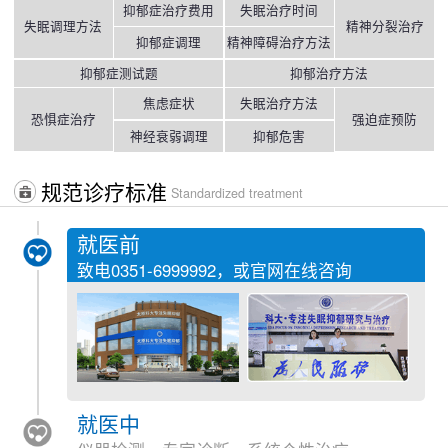
抑郁症治疗费用
失眠治疗时间
失眠调理方法
精神分裂治疗
抑郁症调理
精神障碍治疗方法
抑郁症测试题
抑郁治疗方法
焦虑症状
失眠治疗方法
恐惧症治疗
强迫症预防
神经衰弱调理
抑郁危害
规范诊疗标准
Standardized treatment
就医前
致电
0351-6999992
，或官网在线咨询
就医中