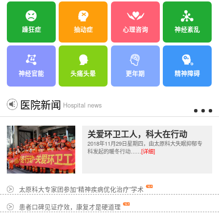
躁狂症
抽动症
心理咨询
神经紊乱
神经官能
头痛头晕
更年期
精神障碍
医院新闻
Hospital news
关爱环卫工人，科大在行动
2018年11月29日星期四，由太原科大失眠抑郁专
科发起的暖冬行动……
[详细]
太原科大专家团参加“精神疾病优化治疗”学术
患者口碑见证疗效，康复才是硬道理