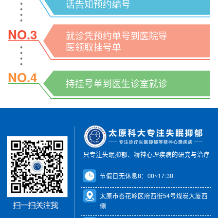
话告知预约编号
NO.3
就诊凭预约单号到医院导
医领取挂号单
NO.4
持挂号单到医生诊室就诊
只专注失眠抑郁、精神心理疾病的研究与治疗
节假日无休息8：00~17:30
太原市杏花岭区府西街54号煤炭大厦西
侧