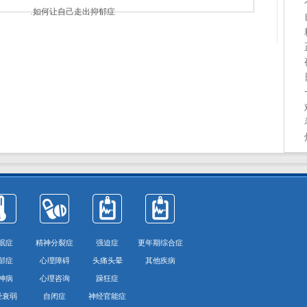
.
如何让自己走出抑郁症
眠症
精神分裂症
强迫症
更年期综合症
郁症
心理障碍
头痛头晕
其他疾病
神病
心理咨询
躁狂症
经衰弱
自闭症
神经官能症