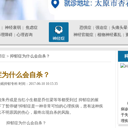
神经衰弱
焦虑症
恐惧症
强迫症
头痛头晕
|
|
|
|
心理障碍
心理咨询
神经官能症
植物神经紊乱
|
|
|
科
郁症
> 抑郁症为什么会自杀？
症为什么会自杀？
专科 时间：2017-06-10 10:15:35
姐朱丹或是当红小生都是乔任梁等等都受到过 抑郁症的摧
下了暂停键?抑郁症是一种非常可怕的心理疾病，患有这种疾
病诊
己不明原因的伤心，最终出现自杀的风险。
于
理疾