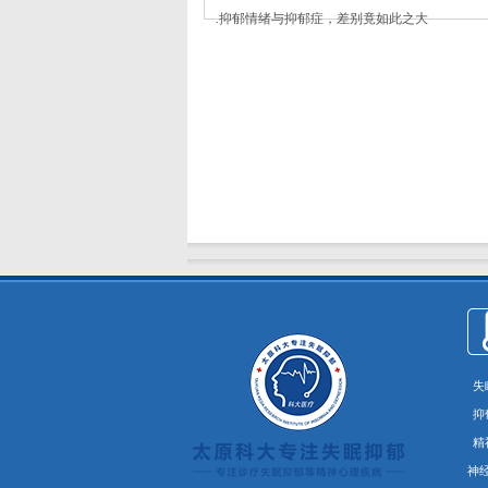
.
抑郁情绪与抑郁症，差别竟如此之大
失
抑
精
神