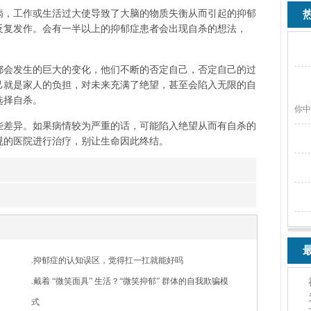
病，工作或生活过大使导致了大脑的物质失衡从而引起的抑郁
热
反复发作。会有一半以上的抑郁症患者会出现自杀的想法，
都会发生的巨大的变化，他们不断的否定自己，否定自己的过
己就是家人的负担，对未来充满了绝望，甚至会陷入无限的自
选择自杀。
你中
些差异。如果病情较为严重的话，可能陷入绝望从而有自杀的
规的医院进行治疗，别让生命因此终结。
最
.
抑郁症的认知误区，觉得扛一扛就能好吗
.
戴着 “微笑面具” 生活？“微笑抑郁” 群体的自我欺骗模
式