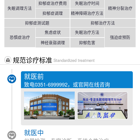
抑郁症治疗费用
失眠治疗时间
失眠调理方法
精神分裂治疗
抑郁症调理
精神障碍治疗方法
抑郁症测试题
抑郁治疗方法
焦虑症状
失眠治疗方法
恐惧症治疗
强迫症预防
神经衰弱调理
抑郁危害
规范诊疗标准
Standardized treatment
就医前
致电
0351-6999992
，或官网在线咨询
就医中