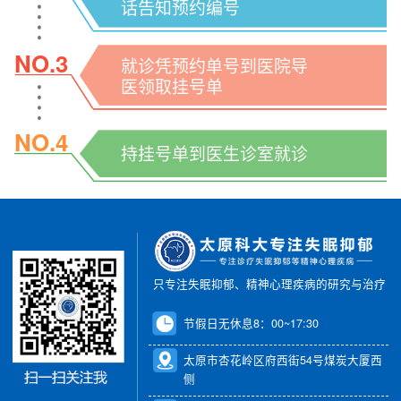
话告知预约编号
NO.3
就诊凭预约单号到医院导
医领取挂号单
NO.4
持挂号单到医生诊室就诊
只专注失眠抑郁、精神心理疾病的研究与治疗
节假日无休息8：00~17:30
太原市杏花岭区府西街54号煤炭大厦西
侧