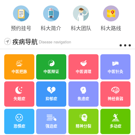
太原科大开展心理沙盘团体体验系列公益活动
预约挂号
科大简介
科大团队
科大路线
疾病导航
Disease navigation
中医把脉
中医辩证
中医调理
中医针灸
失眠症
抑郁症
焦虑症
神经衰弱
恐惧症
强迫症
精神分裂
多动症