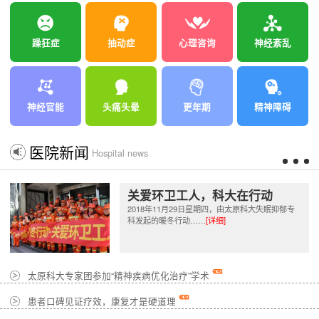
躁狂症
抽动症
心理咨询
神经紊乱
神经官能
头痛头晕
更年期
精神障碍
医院新闻
Hospital news
关爱环卫工人，科大在行动
2018年11月29日星期四，由太原科大失眠抑郁专
科发起的暖冬行动……
[详细]
太原科大专家团参加“精神疾病优化治疗”学术
患者口碑见证疗效，康复才是硬道理