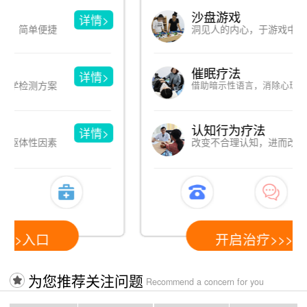
沙盘游戏
详情>
洞见人的内心，于游戏中改善心理
催眠疗法
详情>
借助暗示性语言，消除心理和躯体疾病
认知行为疗法
详情>
改变不合理认知，进而改变心理问题
开启治疗>>>>入口
为您推荐关注问题
Recommend a concern for you