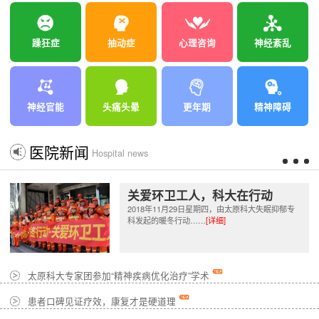
躁狂症
抽动症
心理咨询
神经紊乱
神经官能
头痛头晕
更年期
精神障碍
医院新闻
Hospital news
关爱环卫工人，科大在行动
2018年11月29日星期四，由太原科大失眠抑郁专
科发起的暖冬行动……
[详细]
太原科大专家团参加“精神疾病优化治疗”学术
患者口碑见证疗效，康复才是硬道理