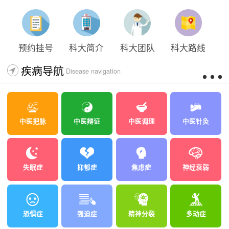
太原科大开展心理沙盘团体体验系列公益活动
预约挂号
科大简介
科大团队
科大路线
疾病导航
Disease navigation
中医把脉
中医辩证
中医调理
中医针灸
失眠症
抑郁症
焦虑症
神经衰弱
恐惧症
强迫症
精神分裂
多动症