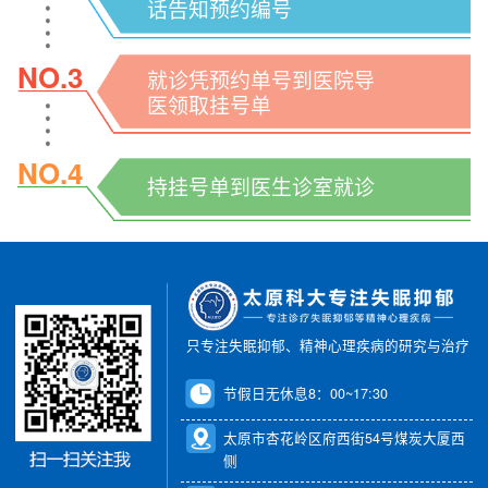
话告知预约编号
NO.3
就诊凭预约单号到医院导
医领取挂号单
NO.4
持挂号单到医生诊室就诊
只专注失眠抑郁、精神心理疾病的研究与治疗
节假日无休息8：00~17:30
太原市杏花岭区府西街54号煤炭大厦西
侧