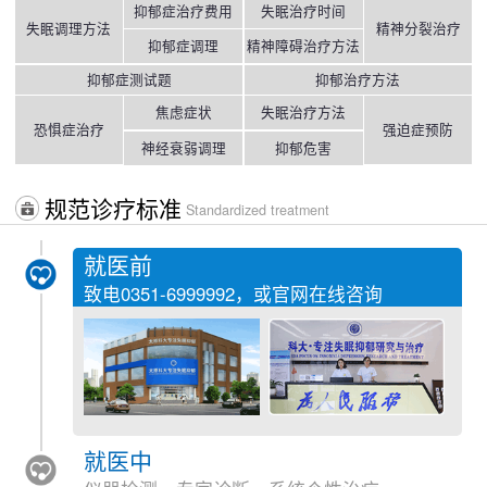
抑郁症治疗费用
失眠治疗时间
失眠调理方法
精神分裂治疗
抑郁症调理
精神障碍治疗方法
抑郁症测试题
抑郁治疗方法
焦虑症状
失眠治疗方法
恐惧症治疗
强迫症预防
神经衰弱调理
抑郁危害
规范诊疗标准
Standardized treatment
就医前
致电
0351-6999992
，或官网在线咨询
就医中