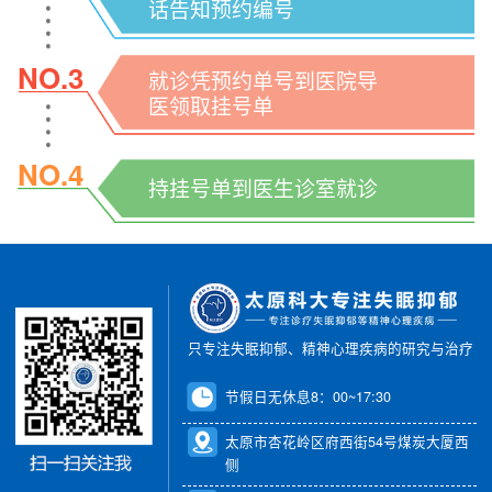
话告知预约编号
NO.3
就诊凭预约单号到医院导
医领取挂号单
NO.4
持挂号单到医生诊室就诊
只专注失眠抑郁、精神心理疾病的研究与治疗
节假日无休息8：00~17:30
太原市杏花岭区府西街54号煤炭大厦西
侧