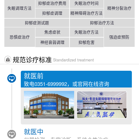
抑郁症治疗费用
失眠治疗时间
失眠调理方法
精神分裂治疗
抑郁症调理
精神障碍治疗方法
抑郁症测试题
抑郁治疗方法
焦虑症状
失眠治疗方法
恐惧症治疗
强迫症预防
神经衰弱调理
抑郁危害
规范诊疗标准
Standardized treatment
就医前
致电
0351-6999992
，或官网在线咨询
就医中