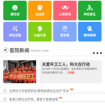
躁狂症
抽动症
心理咨询
神经紊乱
神经官能
头痛头晕
更年期
精神障碍
医院新闻
Hospital news
关爱环卫工人，科大在行动
2018年11月29日星期四，由太原科大失眠抑郁专
科发起的暖冬行动……
[详细]
太原科大专家团参加“精神疾病优化治疗”学术
患者口碑见证疗效，康复才是硬道理