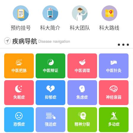
预约挂号
科大简介
科大团队
科大路线
疾病导航
Disease navigation
中医把脉
中医辩证
中医调理
中医针灸
失眠症
抑郁症
焦虑症
神经衰弱
恐惧症
强迫症
精神分裂
多动症