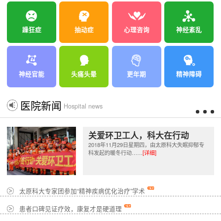
躁狂症
抽动症
心理咨询
神经紊乱
神经官能
头痛头晕
更年期
精神障碍
医院新闻
Hospital news
关爱环卫工人，科大在行动
2018年11月29日星期四，由太原科大失眠抑郁专
科发起的暖冬行动……
[详细]
太原科大专家团参加“精神疾病优化治疗”学术
患者口碑见证疗效，康复才是硬道理