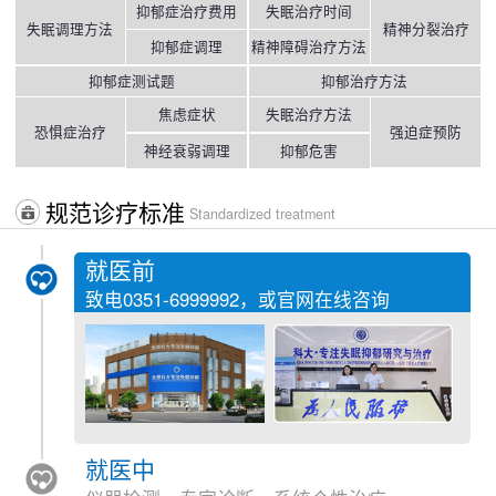
抑郁症治疗费用
失眠治疗时间
失眠调理方法
精神分裂治疗
抑郁症调理
精神障碍治疗方法
抑郁症测试题
抑郁治疗方法
焦虑症状
失眠治疗方法
恐惧症治疗
强迫症预防
神经衰弱调理
抑郁危害
规范诊疗标准
Standardized treatment
就医前
致电
0351-6999992
，或官网在线咨询
就医中