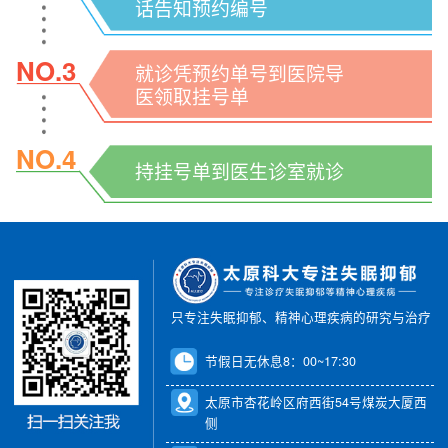
话告知预约编号
NO.3
就诊凭预约单号到医院导
医领取挂号单
NO.4
持挂号单到医生诊室就诊
只专注失眠抑郁、精神心理疾病的研究与治疗
节假日无休息8：00~17:30
太原市杏花岭区府西街54号煤炭大厦西
侧