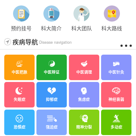
太原科大开展心理沙盘团体体验系列公益活动
预约挂号
科大简介
科大团队
科大路线
疾病导航
Disease navigation
中医把脉
中医辩证
中医调理
中医针灸
失眠症
抑郁症
焦虑症
神经衰弱
恐惧症
强迫症
精神分裂
多动症