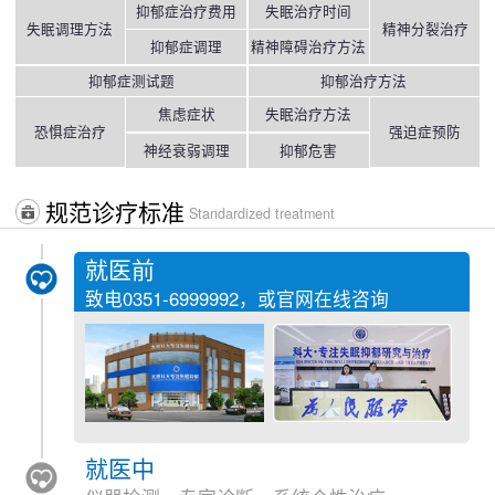
抑郁症治疗费用
失眠治疗时间
失眠调理方法
精神分裂治疗
抑郁症调理
精神障碍治疗方法
抑郁症测试题
抑郁治疗方法
焦虑症状
失眠治疗方法
恐惧症治疗
强迫症预防
神经衰弱调理
抑郁危害
规范诊疗标准
Standardized treatment
就医前
致电
0351-6999992
，或官网在线咨询
就医中