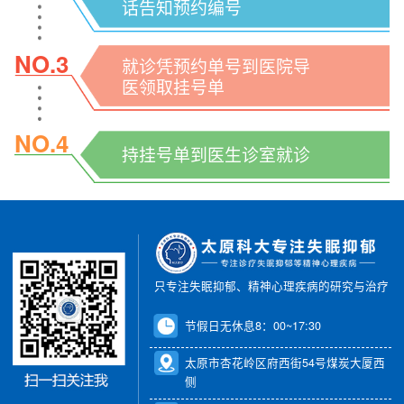
话告知预约编号
NO.3
就诊凭预约单号到医院导
医领取挂号单
NO.4
持挂号单到医生诊室就诊
只专注失眠抑郁、精神心理疾病的研究与治疗
节假日无休息8：00~17:30
太原市杏花岭区府西街54号煤炭大厦西
侧