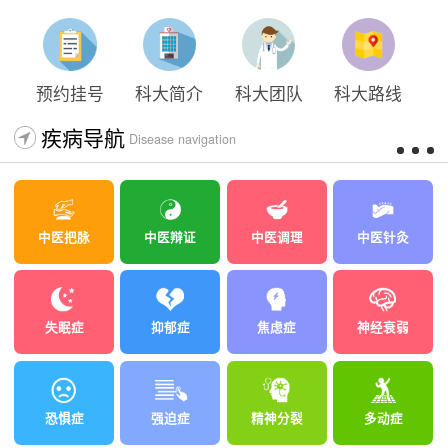
预约挂号
科大简介
科大团队
科大路线
疾病导航
Disease navigation
中医把脉
中医辩证
中医调理
中医针灸
失眠症
抑郁症
焦虑症
神经衰弱
恐惧症
强迫症
精神分裂
多动症