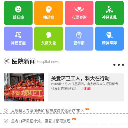
躁狂症
抽动症
心理咨询
神经紊乱
神经官能
头痛头晕
更年期
精神障碍
医院新闻
Hospital news
关爱环卫工人，科大在行动
2018年11月29日星期四，由太原科大失眠抑郁专
科发起的暖冬行动……
[详细]
太原科大专家团参加“精神疾病优化治疗”学术
患者口碑见证疗效，康复才是硬道理