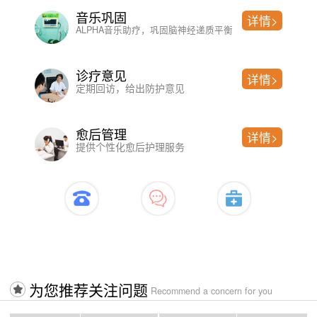
测评
沙盘游戏
详情>
精神问题严重程度、简单便捷
洞见人的内
诊断
催眠疗法
详情>
过往病史、制定科学检测方案
借助暗示性语
图检测
认知行为
详情>
健康情况，以排查躯体性因素
改变不合理
开启治疗>>>>入口
开启
为您推荐关注问题
Recommend a concern for you