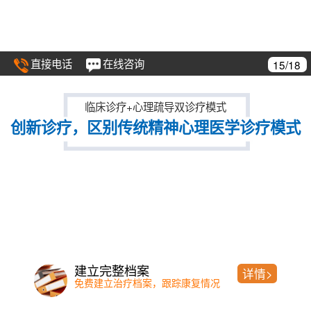
直接电话
在线咨询
16/18
临床诊疗+心理疏导双诊疗模式
创新诊疗，区别传统精神心理医学诊疗模式
检测
精神分析
详情>
时间短、准确率高且全面
洞见与自我了