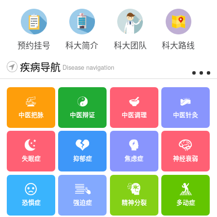
预约挂号
科大简介
科大团队
科大路线
疾病导航
Disease navigation
中医把脉
中医辩证
中医调理
中医针灸
失眠症
抑郁症
焦虑症
神经衰弱
恐惧症
强迫症
精神分裂
多动症