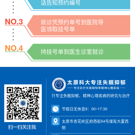
话告知预约编号
NO.3
就诊凭预约单号到医院导
医领取挂号单
NO.4
持挂号单到医生诊室就诊
只专注失眠抑郁、精神心理疾病的研究与治疗
节假日无休息8：00~17:30
太原市杏花岭区府西街54号煤炭大厦西
侧