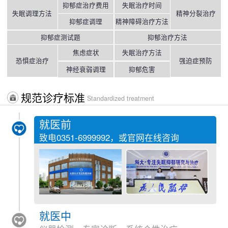
抑郁症治疗费用
失眠治疗时间
失眠调理方法
精神分裂治疗
抑郁症调理
精神障碍治疗方法
抑郁症测试题
抑郁治疗方法
焦虑症状
失眠治疗方法
恐惧症治疗
强迫症预防
神经衰弱调理
抑郁危害
规范诊疗标准
Standardized treatment
就医前
致电
0351-6999992
，或官网在线咨询
就医中