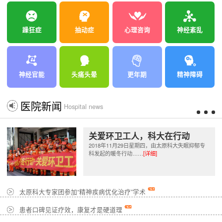
躁狂症
抽动症
心理咨询
神经紊乱
神经官能
头痛头晕
更年期
精神障碍
医院新闻
Hospital news
关爱环卫工人，科大在行动
2018年11月29日星期四，由太原科大失眠抑郁专
科发起的暖冬行动……
[详细]
太原科大专家团参加“精神疾病优化治疗”学术
患者口碑见证疗效，康复才是硬道理