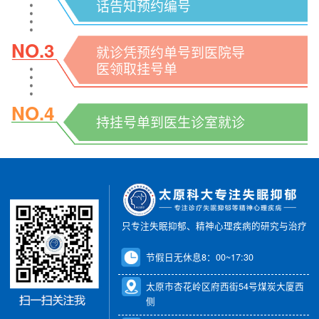
话告知预约编号
NO.3
就诊凭预约单号到医院导
医领取挂号单
NO.4
持挂号单到医生诊室就诊
只专注失眠抑郁、精神心理疾病的研究与治疗
节假日无休息8：00~17:30
太原市杏花岭区府西街54号煤炭大厦西
侧