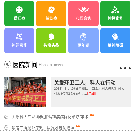
躁狂症
抽动症
心理咨询
神经紊乱
神经官能
头痛头晕
更年期
精神障碍
医院新闻
Hospital news
关爱环卫工人，科大在行动
2018年11月29日星期四，由太原科大失眠抑郁专
科发起的暖冬行动……
[详细]
太原科大专家团参加“精神疾病优化治疗”学术
患者口碑见证疗效，康复才是硬道理