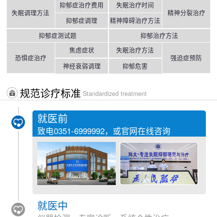
抑郁症治疗费用
失眠治疗时间
失眠调理方法
精神分裂治疗
抑郁症调理
精神障碍治疗方法
抑郁症测试题
抑郁治疗方法
焦虑症状
失眠治疗方法
恐惧症治疗
强迫症预防
神经衰弱调理
抑郁危害
规范诊疗标准
Standardized treatment
就医前
致电
0351-6999992
，或官网在线咨询
就医中