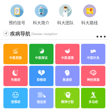
预约挂号
科大简介
科大团队
科大路线
疾病导航
Disease navigation
中医把脉
中医辩证
中医调理
中医针灸
失眠症
抑郁症
焦虑症
神经衰弱
恐惧症
强迫症
精神分裂
多动症