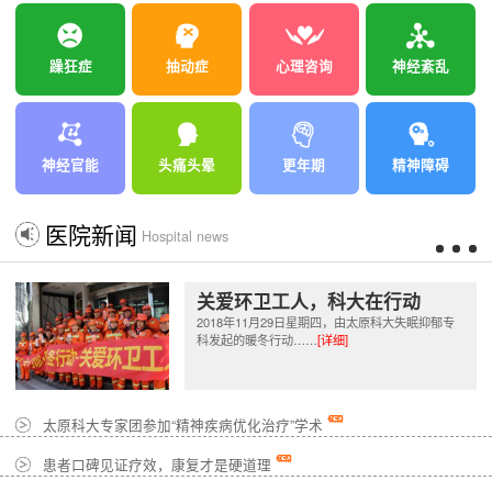
躁狂症
抽动症
心理咨询
神经紊乱
神经官能
头痛头晕
更年期
精神障碍
医院新闻
Hospital news
关爱环卫工人，科大在行动
2018年11月29日星期四，由太原科大失眠抑郁专
科发起的暖冬行动……
[详细]
太原科大专家团参加“精神疾病优化治疗”学术
患者口碑见证疗效，康复才是硬道理