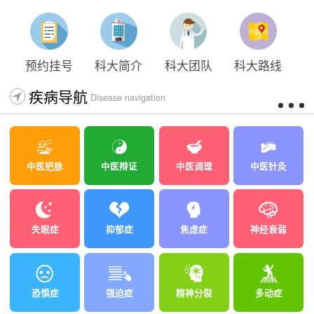
太原科大开展心理沙盘团体体验系列公益活动
预约挂号
科大简介
科大团队
科大路线
疾病导航
Disease navigation
中医把脉
中医辩证
中医调理
中医针灸
失眠症
抑郁症
焦虑症
神经衰弱
恐惧症
强迫症
精神分裂
多动症