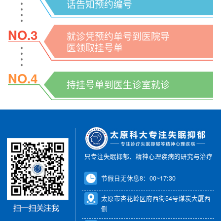
话告知预约编号
NO.3
就诊凭预约单号到医院导
医领取挂号单
NO.4
持挂号单到医生诊室就诊
只专注失眠抑郁、精神心理疾病的研究与治疗
节假日无休息8：00~17:30
太原市杏花岭区府西街54号煤炭大厦西
侧