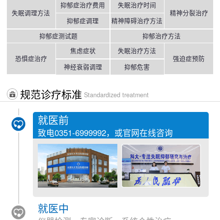
抑郁症治疗费用
失眠治疗时间
失眠调理方法
精神分裂治疗
抑郁症调理
精神障碍治疗方法
抑郁症测试题
抑郁治疗方法
焦虑症状
失眠治疗方法
恐惧症治疗
强迫症预防
神经衰弱调理
抑郁危害
规范诊疗标准
Standardized treatment
就医前
致电
0351-6999992
，或官网在线咨询
就医中