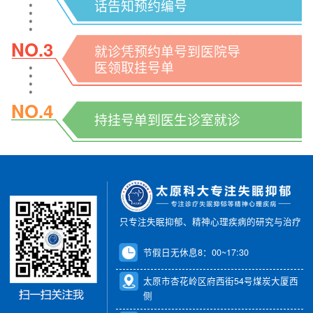
话告知预约编号
NO.3
就诊凭预约单号到医院导
医领取挂号单
NO.4
持挂号单到医生诊室就诊
只专注失眠抑郁、精神心理疾病的研究与治疗
节假日无休息8：00~17:30
太原市杏花岭区府西街54号煤炭大厦西
侧