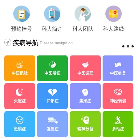
预约挂号
科大简介
科大团队
科大路线
疾病导航
Disease navigation
中医把脉
中医辩证
中医调理
中医针灸
失眠症
抑郁症
焦虑症
神经衰弱
恐惧症
强迫症
精神分裂
多动症