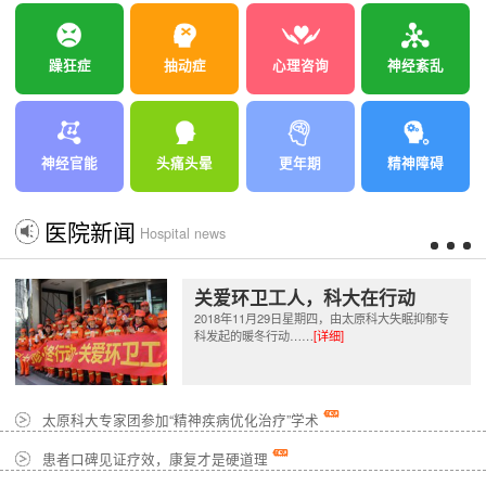
躁狂症
抽动症
心理咨询
神经紊乱
神经官能
头痛头晕
更年期
精神障碍
医院新闻
Hospital news
关爱环卫工人，科大在行动
2018年11月29日星期四，由太原科大失眠抑郁专
科发起的暖冬行动……
[详细]
太原科大专家团参加“精神疾病优化治疗”学术
患者口碑见证疗效，康复才是硬道理