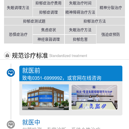
抑郁症治疗费用
失眠治疗时间
失眠调理方法
精神分裂治疗
抑郁症调理
精神障碍治疗方法
抑郁症测试题
抑郁治疗方法
焦虑症状
失眠治疗方法
恐惧症治疗
强迫症预防
神经衰弱调理
抑郁危害
规范诊疗标准
Standardized treatment
就医前
致电
0351-6999992
，或官网在线咨询
就医中