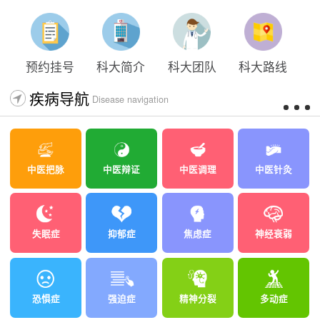
太原科大开展--“心理隐患也是安全隐患”讲座”
太原科大开展心理沙盘团体体验系列公益活动
预约挂号
科大简介
科大团队
科大路线
疾病导航
Disease navigation
中医把脉
中医辩证
中医调理
中医针灸
失眠症
抑郁症
焦虑症
神经衰弱
恐惧症
强迫症
精神分裂
多动症