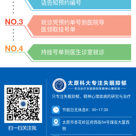
话告知预约编号
NO.3
就诊凭预约单号到医院导
医领取挂号单
NO.4
持挂号单到医生诊室就诊
只专注失眠抑郁、精神心理疾病的研究与治疗
节假日无休息8：00~17:30
太原市杏花岭区府西街54号煤炭大厦西
侧