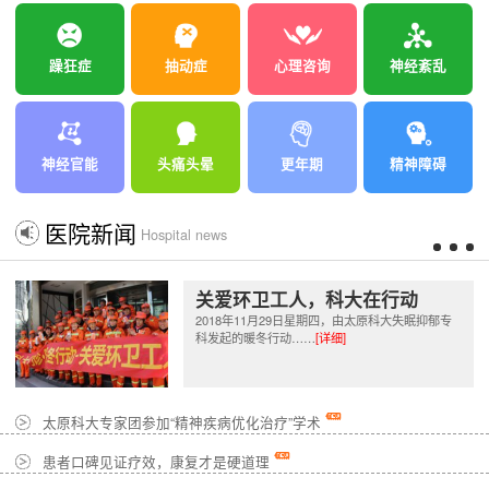
躁狂症
抽动症
心理咨询
神经紊乱
神经官能
头痛头晕
更年期
精神障碍
医院新闻
Hospital news
关爱环卫工人，科大在行动
2018年11月29日星期四，由太原科大失眠抑郁专
科发起的暖冬行动……
[详细]
太原科大专家团参加“精神疾病优化治疗”学术
患者口碑见证疗效，康复才是硬道理