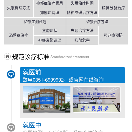
抑郁症治疗费用
失眠治疗时间
失眠调理方法
精神分裂治疗
抑郁症调理
精神障碍治疗方法
抑郁症测试题
抑郁治疗方法
焦虑症状
失眠治疗方法
恐惧症治疗
强迫症预防
神经衰弱调理
抑郁危害
规范诊疗标准
Standardized treatment
就医前
致电
0351-6999992
，或官网在线咨询
就医中