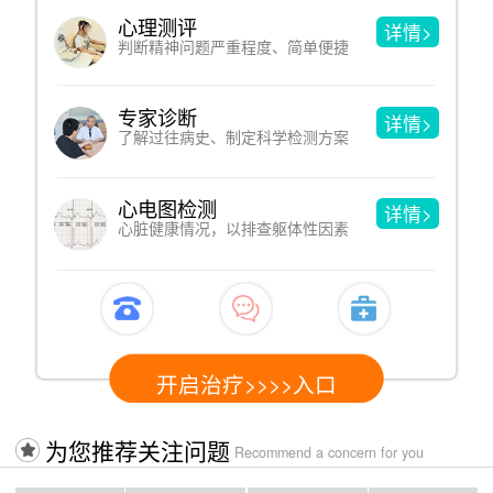
沙盘游戏
>
详情>
洞见人的内心，于游戏中改善心理
催眠疗法
>
详情>
借助暗示性语言，消除心理和躯体疾病
认知行为疗法
>
详情>
改变不合理认知，进而改变心理问题
开启治疗>>>>入口
为您推荐关注问题
Recommend a concern for you