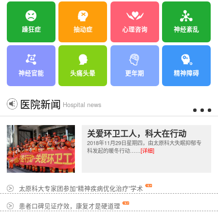
躁狂症
抽动症
心理咨询
神经紊乱
神经官能
头痛头晕
更年期
精神障碍
医院新闻
Hospital news
关爱环卫工人，科大在行动
2018年11月29日星期四，由太原科大失眠抑郁专
科发起的暖冬行动……
[详细]
太原科大专家团参加“精神疾病优化治疗”学术
患者口碑见证疗效，康复才是硬道理