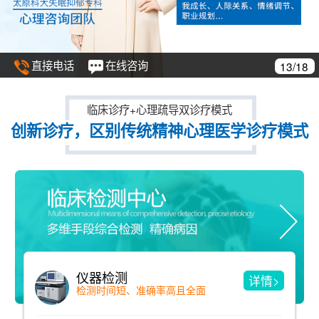
直接电话
在线咨询
14/18
临床诊疗+心理疏导双诊疗模式
创新诊疗，区别传统精神心理医学诊疗模式
精神分析疗法
>
详情>
洞见与自我了解 用诠释来消除冲突