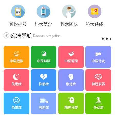
太原科大开展心理沙盘团体体验系列公益活动
预约挂号
科大简介
科大团队
科大路线
疾病导航
Disease navigation
中医把脉
中医辩证
中医调理
中医针灸
失眠症
抑郁症
焦虑症
神经衰弱
恐惧症
强迫症
精神分裂
多动症