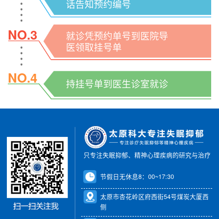
话告知预约编号
NO.3
就诊凭预约单号到医院导
医领取挂号单
NO.4
持挂号单到医生诊室就诊
只专注失眠抑郁、精神心理疾病的研究与治疗
节假日无休息8：00~17:30
太原市杏花岭区府西街54号煤炭大厦西
侧