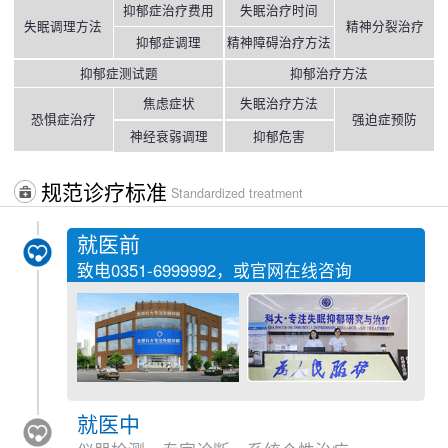
抑郁症治疗费用
失眠治疗时间
失眠调理方法
精神分裂治疗
抑郁症调理
精神障碍治疗方法
抑郁症测试题
抑郁治疗方法
焦虑症状
失眠治疗方法
恐惧症治疗
强迫症预防
神经衰弱调理
抑郁危害
规范诊疗标准
Standardized treatment
就医前
致电
0351-6999992
，或官网在线咨询
就医中