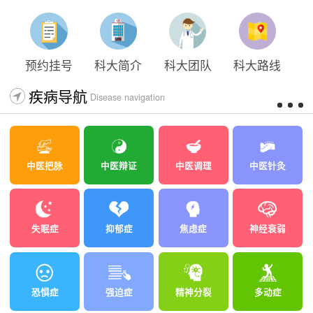
预约挂号
科大简介
科大团队
科大路线
疾病导航
Disease navigation
中医把脉
中医辩证
中医调理
中医针灸
失眠症
抑郁症
焦虑症
神经衰弱
恐惧症
强迫症
精神分裂
多动症