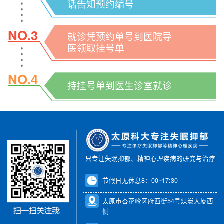
话告知预约编号
NO.3
就诊凭预约单号到医院导
医领取挂号单
NO.4
持挂号单到医生诊室就诊
只专注失眠抑郁、精神心理疾病的研究与治疗
节假日无休息8：00~17:30
太原市杏花岭区府西街54号煤炭大厦西
侧