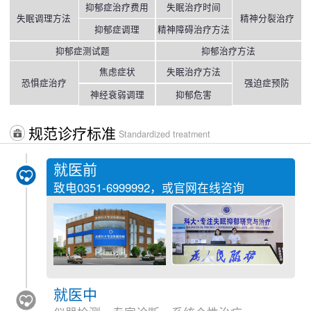
抑郁症治疗费用
失眠治疗时间
失眠调理方法
精神分裂治疗
抑郁症调理
精神障碍治疗方法
抑郁症测试题
抑郁治疗方法
焦虑症状
失眠治疗方法
恐惧症治疗
强迫症预防
神经衰弱调理
抑郁危害
规范诊疗标准
Standardized treatment
就医前
致电
0351-6999992
，或官网在线咨询
就医中