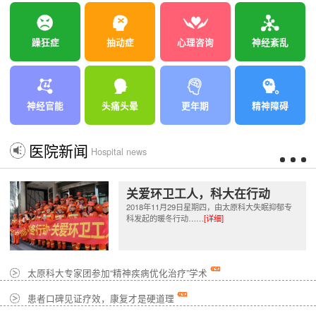
躁狂症
抽动症
心理咨询
神经紊乱
神经官能
头痛头晕
更年期
精神障碍
医院新闻
Hospital news
关爱环卫工人，科大在行动
2018年11月29日星期四，由太原科大失眠抑郁专
科发起的暖冬行动……
[详细]
太原科大专家团参加“精神疾病优化治疗”学术
患者口碑见证疗效，康复才是硬道理