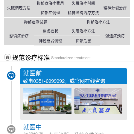
抑郁症治疗费用
失眠治疗时间
失眠调理方法
精神分裂治疗
抑郁症调理
精神障碍治疗方法
抑郁症测试题
抑郁治疗方法
焦虑症状
失眠治疗方法
恐惧症治疗
强迫症预防
神经衰弱调理
抑郁危害
规范诊疗标准
Standardized treatment
就医前
致电
0351-6999992
，或官网在线咨询
就医中