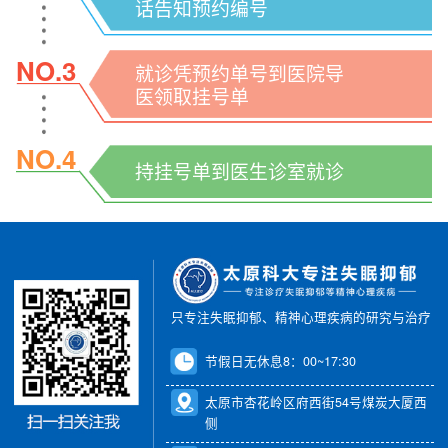
话告知预约编号
NO.3
就诊凭预约单号到医院导
医领取挂号单
NO.4
持挂号单到医生诊室就诊
只专注失眠抑郁、精神心理疾病的研究与治疗
节假日无休息8：00~17:30
太原市杏花岭区府西街54号煤炭大厦西
侧