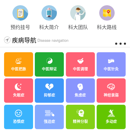
预约挂号
科大简介
科大团队
科大路线
疾病导航
Disease navigation
中医把脉
中医辩证
中医调理
中医针灸
失眠症
抑郁症
焦虑症
神经衰弱
恐惧症
强迫症
精神分裂
多动症