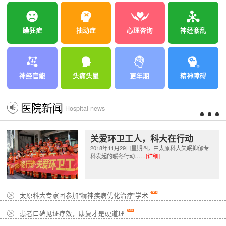
躁狂症
抽动症
心理咨询
神经紊乱
神经官能
头痛头晕
更年期
精神障碍
医院新闻
Hospital news
关爱环卫工人，科大在行动
2018年11月29日星期四，由太原科大失眠抑郁专
科发起的暖冬行动……
[详细]
太原科大专家团参加“精神疾病优化治疗”学术
患者口碑见证疗效，康复才是硬道理