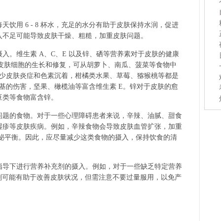
用 6 - 8 杯水，充足的水分有助于皮肤保持水润，促进
入不足可能导致皮肤干燥、粗糙，加重皮肤问题。
。维生素 A、C、E 以及锌、硒等营养素对于皮肤的健康
进皮肤细胞的生长和修复，可从胡萝卜、南瓜、菠菜等食物中
于减少皮肤炎症和色素沉着，柑橘类水果、草莓、猕猴桃等都是
由基的伤害，坚果、橄榄油等富含维生素 E。锌对于皮肤的愈
豆类等食物富含锌。
题的食物。对于一些心理障碍患者来说，辛辣、油腻、甜食
湿疹等皮肤疾病。例如，辛辣食物会导致皮肤血管扩张，加重
分泌平衡。因此，应尽量减少这类食物的摄入，保持饮食的清
导下进行营养补充剂的摄入。例如，对于一些缺乏特定营养
剂可能有助于改善皮肤状况，但需注意不要过量服用，以免产