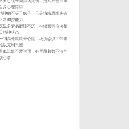
不要忽视长期情绪失衡，拖延只会加重
自身心理障碍
精神病不等于疯子，只是情绪思维失去
正常调控能力
夜里多梦易醒睡不沉，神经衰弱拖垮整
日精神状态
一到高处就眩晕心慌，场所恐惧症带来
难以克制恐慌
看似沉默不爱说话，心里藏着数不清的
烦心事