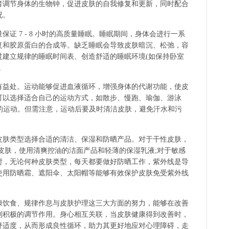
调节身体的生物钟，促进皮肤的自我修复和更新，同时配合
况。
 7 - 8 小时的高质量睡眠。睡眠期间，身体会进行一系
复和胶原蛋白的合成等。缺乏睡眠会导致皮肤暗沉、松弛，容
过建立规律的睡眠时间表、创造舒适的睡眠环境(如保持卧室
。
益处。运动能够促进血液循环，增强身体的代谢功能，使皮
可以选择适合自己的运动方式，如散步、慢跑、瑜伽、游泳
分钟以上的运动。但需注意，运动后要及时清洁皮肤，避免汗水和污
肤类型选择合适的清洁、保湿和防晒产品。对于干性皮肤，
皮肤，使用清爽控油的洁面产品和轻薄的保湿乳液;对于敏感
时，无论何种皮肤类型，每天都要做好防晒工作，紫外线是导
使用防晒霜、遮阳伞、太阳帽等能够有效保护皮肤免受紫外线
饮食、规律作息与皮肤护理这三大方面的努力，能够在改善
到积极的调节作用。身心相互关联，当皮肤健康得到改善时，
舒适度，从而形成良性循环，助力其更好地应对心理障碍，走