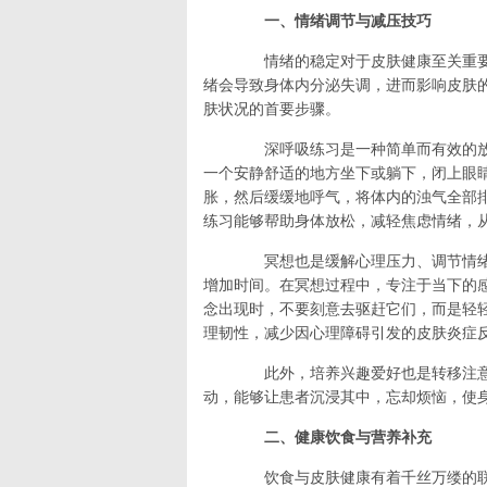
一、情绪调节与减压技巧
情绪的稳定对于皮肤健康至关重要
绪会导致身体内分泌失调，进而影响皮肤
肤状况的首要步骤。
深呼吸练习是一种简单而有效的放松方法
一个安静舒适的地方坐下或躺下，闭上眼
胀，然后缓缓地呼气，将体内的浊气全部
练习能够帮助身体放松，减轻焦虑情绪，
冥想也是缓解心理压力、调节情绪
增加时间。在冥想过程中，专注于当下的
念出现时，不要刻意去驱赶它们，而是轻
理韧性，减少因心理障碍引发的皮肤炎症
此外，培养兴趣爱好也是转移注意
动，能够让患者沉浸其中，忘却烦恼，使
二、健康饮食与营养补充
饮食与皮肤健康有着千丝万缕的联