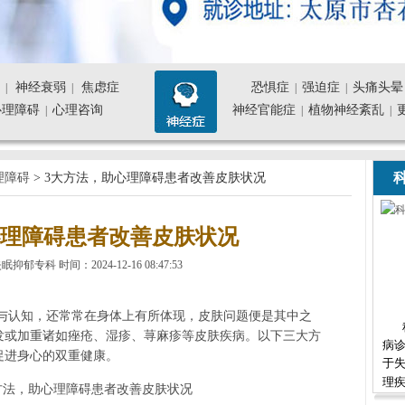
神经衰弱
焦虑症
恐惧症
强迫症
头痛头晕
|
|
|
|
心理障碍
心理咨询
神经官能症
植物神经紊乱
|
|
|
科
理障碍
> 3大方法，助心理障碍患者改善皮肤状况
心理障碍患者改善皮肤状况
专科 时间：2024-12-16 08:47:53
认知，还常常在身体上有所体现，皮肤问题便是其中之
发或加重诸如痤疮、湿疹、荨麻疹等皮肤疾病。以下三大方
病诊
促进身心的双重健康。
于
理疾