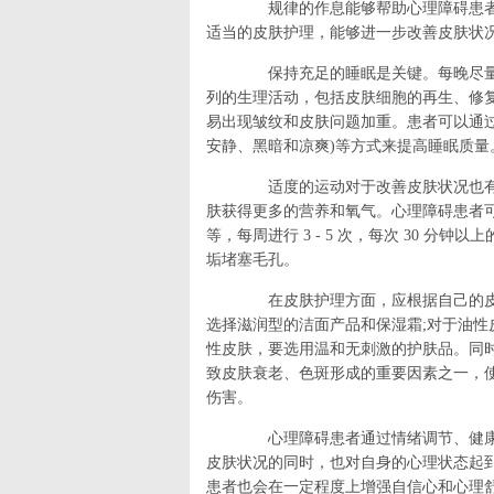
规律的作息能够帮助心理障碍患者
适当的皮肤护理，能够进一步改善皮肤状
保持充足的睡眠是关键。每晚尽量保证
列的生理活动，包括皮肤细胞的再生、修
易出现皱纹和皮肤问题加重。患者可以通
安静、黑暗和凉爽)等方式来提高睡眠质量
适度的运动对于改善皮肤状况也有
肤获得更多的营养和氧气。心理障碍患者
等，每周进行 3 - 5 次，每次 30 
垢堵塞毛孔。
在皮肤护理方面，应根据自己的皮
选择滋润型的洁面产品和保湿霜;对于油性
性皮肤，要选用温和无刺激的护肤品。同
致皮肤衰老、色斑形成的重要因素之一，
伤害。
心理障碍患者通过情绪调节、健康
皮肤状况的同时，也对自身的心理状态起
患者也会在一定程度上增强自信心和心理