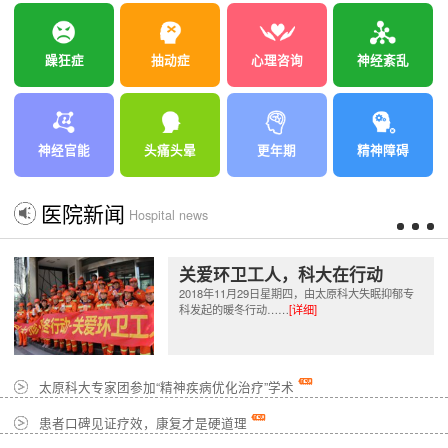
躁狂症
抽动症
心理咨询
神经紊乱
神经官能
头痛头晕
更年期
精神障碍
医院新闻
Hospital news
关爱环卫工人，科大在行动
2018年11月29日星期四，由太原科大失眠抑郁专
科发起的暖冬行动……
[详细]
太原科大专家团参加“精神疾病优化治疗”学术
患者口碑见证疗效，康复才是硬道理