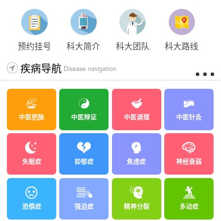
预约挂号
科大简介
科大团队
科大路线
疾病导航
Disease navigation
中医把脉
中医辩证
中医调理
中医针灸
失眠症
抑郁症
焦虑症
神经衰弱
恐惧症
强迫症
精神分裂
多动症