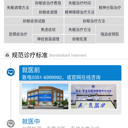
抑郁症治疗费用
失眠治疗时间
失眠调理方法
精神分裂治疗
抑郁症调理
精神障碍治疗方法
抑郁症测试题
抑郁治疗方法
焦虑症状
失眠治疗方法
恐惧症治疗
强迫症预防
神经衰弱调理
抑郁危害
规范诊疗标准
Standardized treatment
就医前
致电
0351-6999992
，或官网在线咨询
就医中