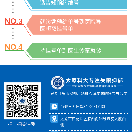
话告知预约编号
NO.3
就诊凭预约单号到医院导
医领取挂号单
NO.4
持挂号单到医生诊室就诊
只专注失眠抑郁、精神心理疾病的研究与治疗
节假日无休息8：00~17:30
太原市杏花岭区府西街54号煤炭大厦西
侧