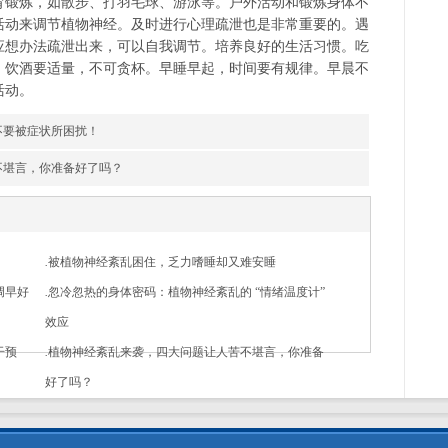
育锻炼，如散步、打羽毛球、游泳等。户外活动和锻炼身体不
活动来调节植物神经。及时进行心理疏泄也是非常重要的。遇
应想办法疏泄出来，可以自我调节。培养良好的生活习惯。吃
。饮酒要适量，不可贪杯。早睡早起，时间要有规律。早晨不
活动。
不要被症状所困扰！
不堪言，你准备好了吗？
.
被植物神经紊乱困住，乏力嗜睡却又难安睡
调早好
.
忽冷忽热的身体密码：植物神经紊乱的 “情绪温度计”
效应
干预
.
植物神经紊乱来袭，四大问题让人苦不堪言，你准备
好了吗？