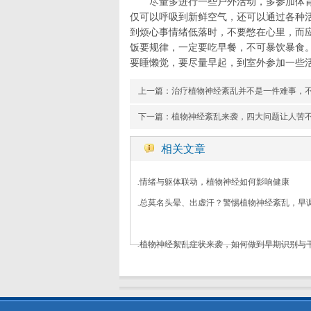
尽量多进行一些户外活动，多参加体
仅可以呼吸到新鲜空气，还可以通过各种
到烦心事情绪低落时，不要憋在心里，而
饭要规律，一定要吃早餐，不可暴饮暴食
要睡懒觉，要尽量早起，到室外参加一些
上一篇：
治疗植物神经紊乱并不是一件难事，
下一篇：
植物神经紊乱来袭，四大问题让人苦
相关文章
.
情绪与躯体联动，植物神经如何影响健康
.
总莫名头晕、出虚汗？警惕植物神经紊乱，早
.
植物神经絮乱症状来袭，如何做到早期识别与