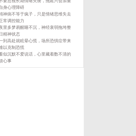
不要忽视长期情绪失衡，拖延只会加重
自身心理障碍
精神病不等于疯子，只是情绪思维失去
正常调控能力
夜里多梦易醒睡不沉，神经衰弱拖垮整
日精神状态
一到高处就眩晕心慌，场所恐惧症带来
难以克制恐慌
看似沉默不爱说话，心里藏着数不清的
烦心事