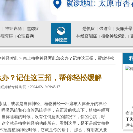
神经衰弱
焦虑症
恐惧症
强迫症
头痛头晕
|
|
|
|
心理障碍
心理咨询
神经官能症
植物神经紊乱
|
|
|
科
物神经絮乱
> 患上植物神经紊乱怎么办？记住这三招，帮你轻松
么办？记住这三招，帮你轻松缓解
专科 时间：2024-02-19 09:45:17
紊乱，或者是自律神经。植物神经一种遍布人体全身的神经
，呼吸系统和心血管系统等等，在正常的状态下，植物神经可
病诊
，当你睡着的时候，没有任何意识的情况下，你的心跳，呼
于
，这个就是植物神经的功能所在。看到这里，是不是感觉植物
理疾
你不招惹植物神经时候，它就是你的帮手。那么，有朋友又要