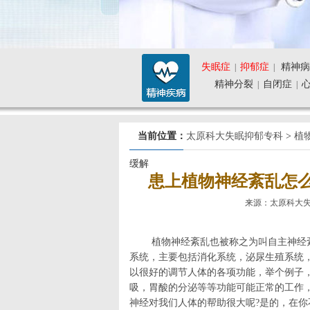
失眠症
抑郁症
精神病
|
|
精神分裂
自闭症
|
|
当前位置：
太原科大失眠抑郁专科
>
植
缓解
患上植物神经紊乱怎
来源：太原科大失眠抑郁
植物神经紊乱也被称之为叫自主神经
系统，主要包括消化系统，泌尿生殖系统
以很好的调节人体的各项功能，举个例子
吸，胃酸的分泌等等功能可能正常的工作
神经对我们人体的帮助很大呢?是的，在