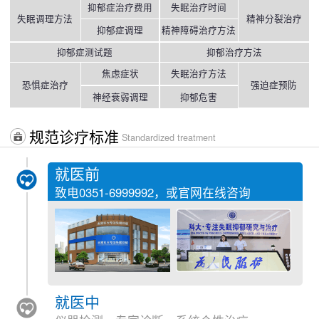
抑郁症治疗费用
失眠治疗时间
失眠调理方法
精神分裂治疗
抑郁症调理
精神障碍治疗方法
抑郁症测试题
抑郁治疗方法
焦虑症状
失眠治疗方法
恐惧症治疗
强迫症预防
神经衰弱调理
抑郁危害
规范诊疗标准
Standardized treatment
就医前
致电
0351-6999992
，或官网在线咨询
就医中