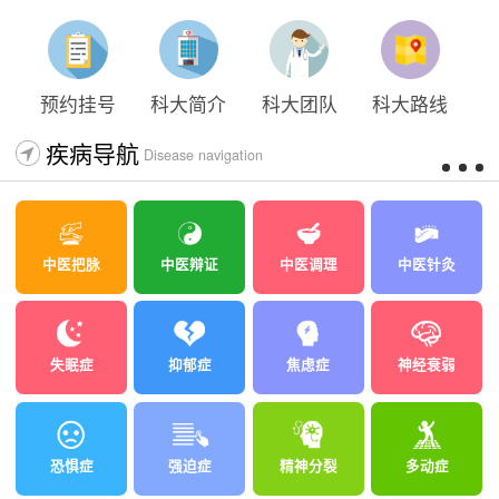
太原科大开展心理沙盘团体体验系列公益活动
预约挂号
科大简介
科大团队
科大路线
疾病导航
Disease navigation
中医把脉
中医辩证
中医调理
中医针灸
失眠症
抑郁症
焦虑症
神经衰弱
恐惧症
强迫症
精神分裂
多动症