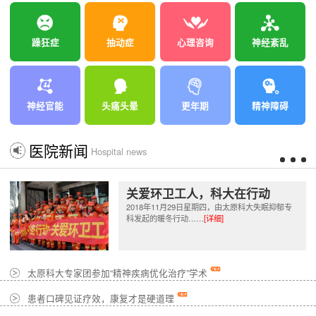
躁狂症
抽动症
心理咨询
神经紊乱
神经官能
头痛头晕
更年期
精神障碍
医院新闻
Hospital news
关爱环卫工人，科大在行动
2018年11月29日星期四，由太原科大失眠抑郁专
科发起的暖冬行动……
[详细]
太原科大专家团参加“精神疾病优化治疗”学术
患者口碑见证疗效，康复才是硬道理