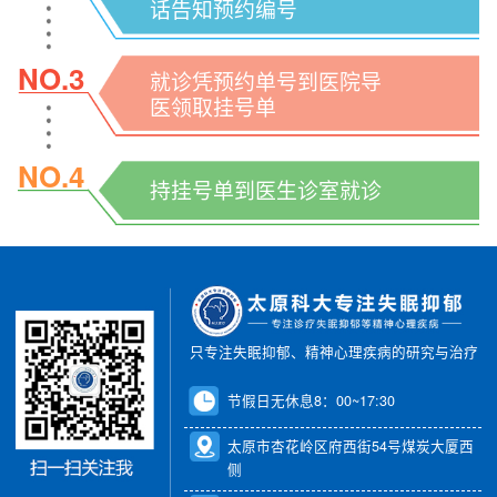
话告知预约编号
NO.3
就诊凭预约单号到医院导
医领取挂号单
NO.4
持挂号单到医生诊室就诊
只专注失眠抑郁、精神心理疾病的研究与治疗
节假日无休息8：00~17:30
太原市杏花岭区府西街54号煤炭大厦西
侧